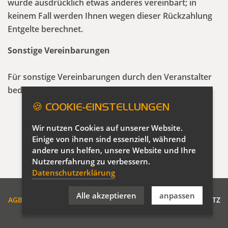
wurde ausdrücklich etwas anderes vereinbart; in
keinem Fall werden Ihnen wegen dieser Rückzahlung
Entgelte berechnet.
Sonstige Vereinbarungen
Für sonstige Vereinbarungen durch den Veranstalter
bedarf es der Schriftform.
🍪 COOKIE-EINSTELLUNGEN
Wir nutzen Cookies auf unserer Website.
Einige von ihnen sind essenziell, während
andere uns helfen, unsere Website und Ihre
Nutzererfahrung zu verbessern.
Datenschutzerklärung
Alle akzeptieren
anpassen
Navigation
AGB VERANSTALTUNGEN
IMPRESSUM
DATENSCHUTZ
überspringen