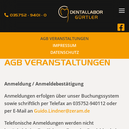
Navigation
035752 - 9401 - 0
überspringen
Navigation
AGB VERANSTALTUNGEN
überspringen
IMPRESSUM
DATENSCHUTZ
AGB VERANSTALTUNGEN
Anmeldung / Anmeldebestätigung
Anmeldungen erfolgen über unser Buchungssystem
sowie schriftlich per Telefax an 035752-940112 oder
per E-Mail an
Guido.Lindner@zeram.de
Telefonische Anmeldungen werden nicht