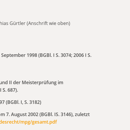
hias Gürtler (Anschrift wie oben)
tember 1998 (BGBl. I S. 3074; 2006 I S.
und II der Meisterprüfung im
S. 687).
(BGBl. I, S. 3182)
. August 2002 (BGBl. IS. 3146), zuletzt
undesrecht/mpg/gesamt.pdf