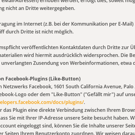
eMail-Adressen) erhoben werden, erfolgt dies, soweit möglic
 nicht an Dritte weitergegeben.
ragung im Internet (z.B. bei der Kommunikation per E-Mail)
f durch Dritte ist nicht möglich.
pflicht veröffentlichten Kontaktdaten durch Dritte zur Ü
erialien wird hiermit ausdrücklich widersprochen. Die Bet
 der unverlangten Zusendung von Werbeinformationen, etwa 
n Facebook-Plugins (Like-Button)
n Netzwerks Facebook, 1601 South California Avenue, Palo A
ook-Logo oder dem "Like-Button" ("Gefällt mir") auf unser
velopers.facebook.com/docs/plugins/
.
r das Plugin eine direkte Verbindung zwischen Ihrem Brow
ass Sie mit Ihrer IP-Adresse unsere Seite besucht haben. 
count eingeloggt sind, können Sie die Inhalte unserer Seit
Seiten Ihrem Benutzerkonto zuordnen. Wir weisen darauf h