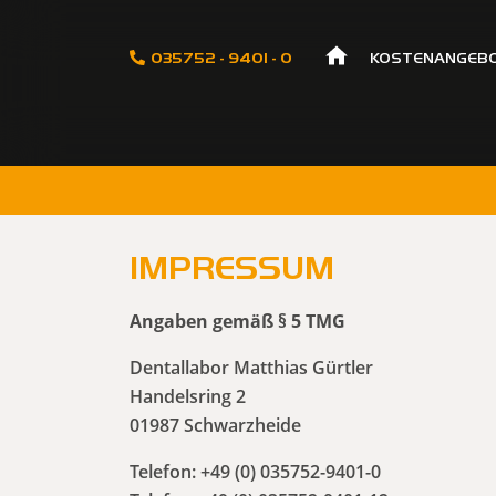
Navigation
Navigation
035752 - 9401 - 0
KOSTENANGEB
überspringen
überspringen
Navigation
überspringen
IMPRESSUM
Angaben gemäß § 5 TMG
Dentallabor Matthias Gürtler
Handelsring 2
01987 Schwarzheide
Telefon: +49 (0) 035752-9401-0